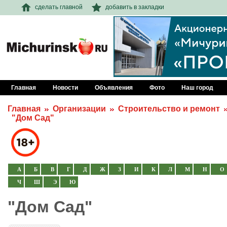
сделать главной
добавить в закладки
Главная
Новости
Объявления
Фото
Наш город
Главная
Организации
Строительство и ремонт
"Дом Сад"
А
Б
В
Г
Д
Ж
З
И
К
Л
М
Н
О
Ч
Ш
Э
Ю
"Дом Сад"