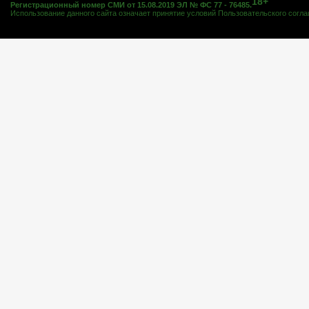
18+
Регистрационный номер СМИ от 15.08.2019 ЭЛ № ФС 77 - 76485.
Использование данного сайта означает принятие условий
Пользовательского согл