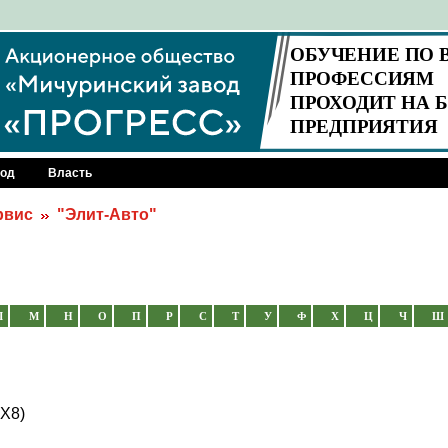
род
Власть
рвис
"Элит-Авто"
Л
М
Н
О
П
Р
С
Т
У
Ф
Х
Ц
Ч
Ш
ТХ8)