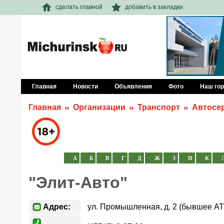
сделать главной
добавить в закладки
Главная
Новости
Объявления
Фото
Наш го
Главная
Организации
Транспорт
Автосе
А
Б
В
Г
Д
Ж
З
И
К
"Элит-Авто"
Адрес:
ул. Промышленная, д. 2 (бывшее А