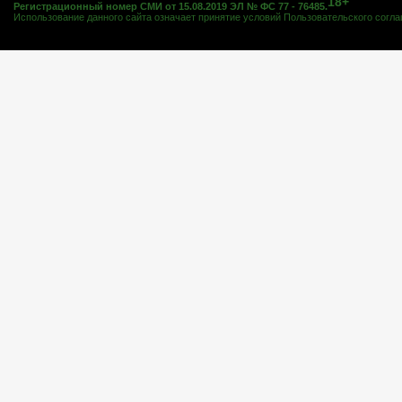
18+
Регистрационный номер СМИ от 15.08.2019 ЭЛ № ФС 77 - 76485.
Использование данного сайта означает принятие условий
Пользовательского согл