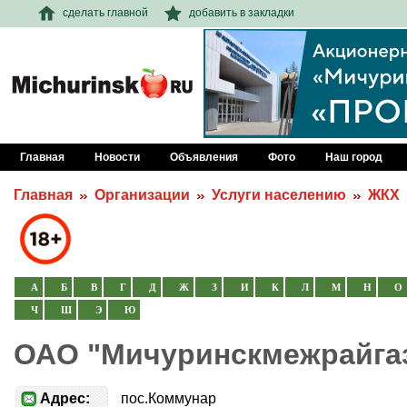
сделать главной
добавить в закладки
Главная
Новости
Объявления
Фото
Наш город
Главная
Организации
Услуги населению
ЖКХ
А
Б
В
Г
Д
Ж
З
И
К
Л
М
Н
О
Ч
Ш
Э
Ю
ОАО "Мичуринскмежрайга
Адрес:
пос.Коммунар