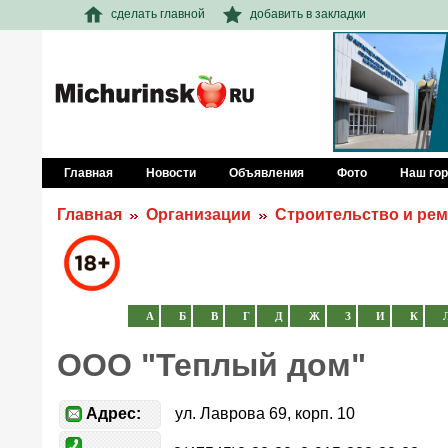
сделать главной
добавить в закладки
Главная
Новости
Объявления
Фото
Наш го
Главная
Организации
Строительство и ре
А
Б
В
Г
Д
Ж
З
И
К
ООО "Теплый дом"
Адрес:
ул. Лаврова 69, корп. 10