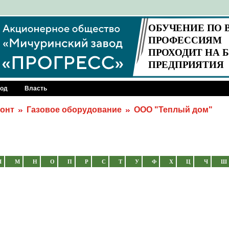
род
Власть
монт
Газовое оборудование
ООО "Теплый дом"
Л
М
Н
О
П
Р
С
Т
У
Ф
Х
Ц
Ч
Ш