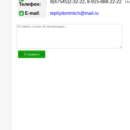
8(47545)2-32-22, 8-915-888-22-22
Не
Телефон:
E-mail
:
tepliydommich@mail.ru