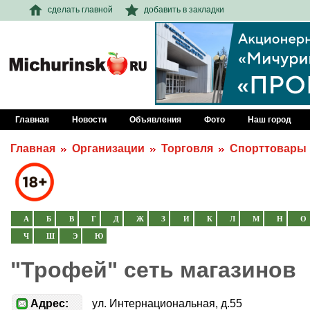
сделать главной
добавить в закладки
Главная
Новости
Объявления
Фото
Наш город
Главная
Организации
Торговля
Спорттовары
А
Б
В
Г
Д
Ж
З
И
К
Л
М
Н
О
Ч
Ш
Э
Ю
"Трофей" сеть магазинов
Адрес:
ул. Интернациональная, д.55