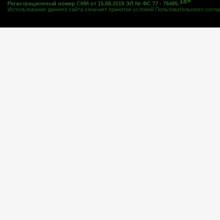
18+
Регистрационный номер СМИ от 15.08.2019 ЭЛ № ФС 77 - 76485.
Использование данного сайта означает принятие условий
Пользовательского согл