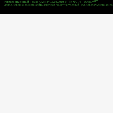
18+
Регистрационный номер СМИ от 15.08.2019 ЭЛ № ФС 77 - 76485.
Использование данного сайта означает принятие условий
Пользовательского согл