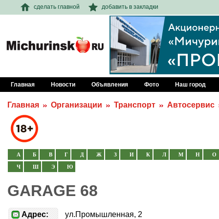
сделать главной
добавить в закладки
Главная
Новости
Объявления
Фото
Наш город
Главная
Организации
Транспорт
Автосервис
А
Б
В
Г
Д
Ж
З
И
К
Л
М
Н
О
Ч
Ш
Э
Ю
GARAGE 68
Адрес:
ул.Промышленная, 2