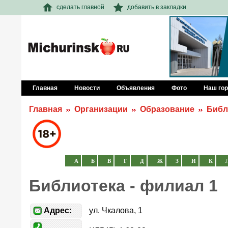
сделать главной
добавить в закладки
Главная
Новости
Объявления
Фото
Наш го
Главная
Организации
Образование
Библ
А
Б
В
Г
Д
Ж
З
И
К
Библиотека - филиал 1
Адрес:
ул. Чкалова, 1