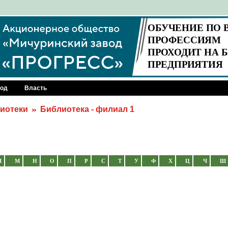
род
Власть
иотеки
Библиотека - филиал 1
Л
М
Н
О
П
Р
С
Т
У
Ф
Х
Ц
Ч
Ш