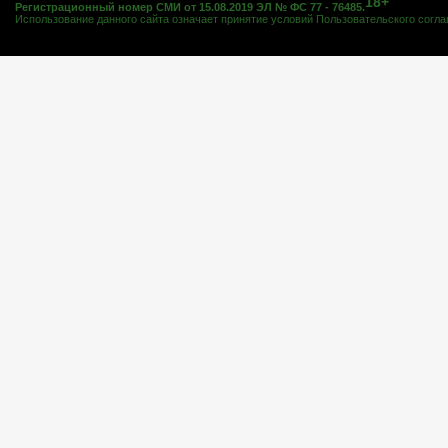
18+
Регистрационный номер СМИ от 15.08.2019 ЭЛ № ФС 77 - 76485.
Использование данного сайта означает принятие условий
Пользовательского согл