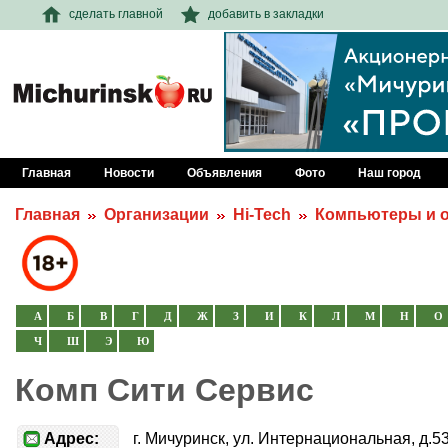
сделать главной
добавить в закладки
Главная
Новости
Объявления
Фото
Наш город
Главная
Организации
Hi-Tech
Компьютеры и о
А
Б
В
Г
Д
Ж
З
И
К
Л
М
Н
О
Ч
Ш
Э
Ю
Комп Сити Сервис
Адрес:
г. Мичуринск, ул. Интернациональная, д.5