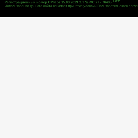
18+
Регистрационный номер СМИ от 15.08.2019 ЭЛ № ФС 77 - 76485.
Использование данного сайта означает принятие условий
Пользовательского согл