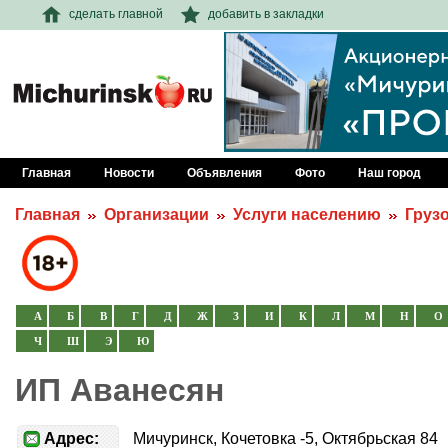
сделать главной
добавить в закладки
Главная
Новости
Объявления
Фото
Наш город
Главная
Организации
Услуги населению
Груз
А
Б
В
Г
Д
Ж
З
И
К
Л
М
Н
О
Ч
Ш
Э
Ю
ИП Аванесян
Адрес:
Мичуринск, Кочетовка -5, Октябрьская 84