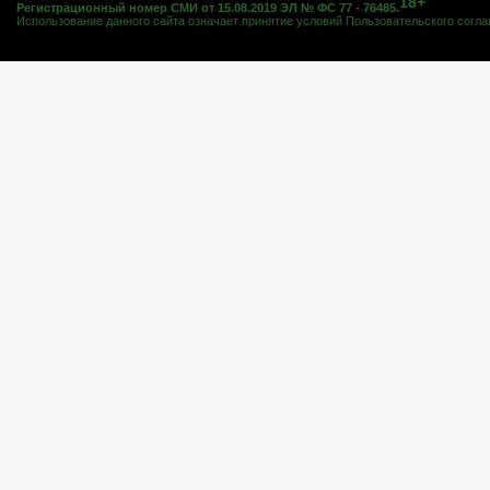
18+
Регистрационный номер СМИ от 15.08.2019 ЭЛ № ФС 77 - 76485.
Использование данного сайта означает принятие условий
Пользовательского согл