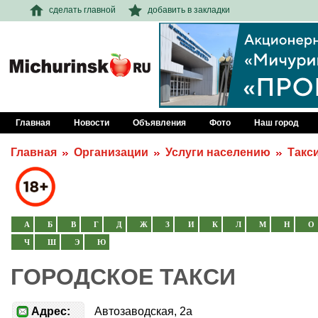
сделать главной
добавить в закладки
Главная
Новости
Объявления
Фото
Наш город
Главная
Организации
Услуги населению
Такс
А
Б
В
Г
Д
Ж
З
И
К
Л
М
Н
О
Ч
Ш
Э
Ю
ГОРОДСКОЕ ТАКСИ
Адрес:
Автозаводская, 2а