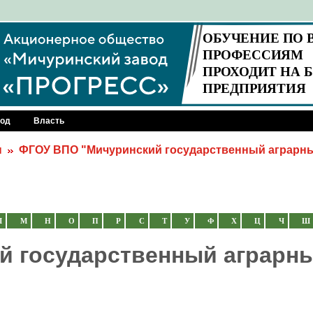
род
Власть
ы
ФГОУ ВПО "Мичуринский государственный аграрны
Л
М
Н
О
П
Р
С
Т
У
Ф
Х
Ц
Ч
Ш
й государственный аграрн