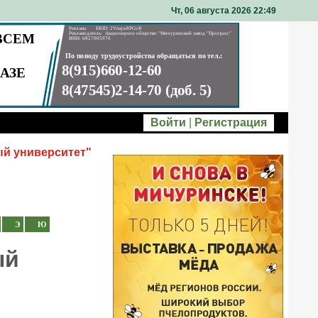
Чт, 06 августа 2026 22
49
Войти
|
Регистрация
й университет"
Э
Ю
ый