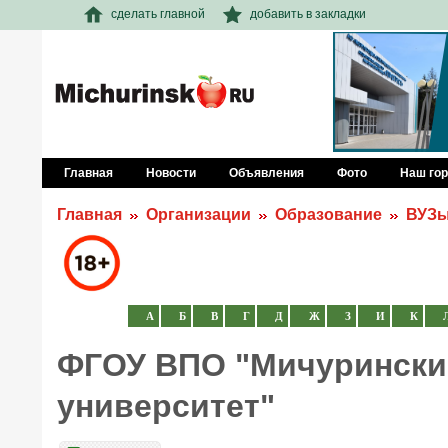
сделать главной
добавить в закладки
Главная
Новости
Объявления
Фото
Наш го
Главная
Организации
Образование
ВУЗ
А
Б
В
Г
Д
Ж
З
И
К
ФГОУ ВПО "Мичурински
университет"