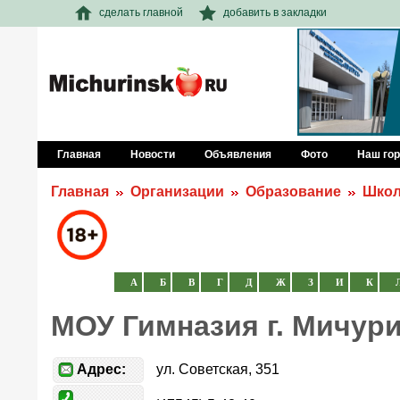
сделать главной
добавить в закладки
Главная
Новости
Объявления
Фото
Наш го
Главная
Организации
Образование
Шко
А
Б
В
Г
Д
Ж
З
И
К
МОУ Гимназия г. Мичур
Адрес:
ул. Советская, 351