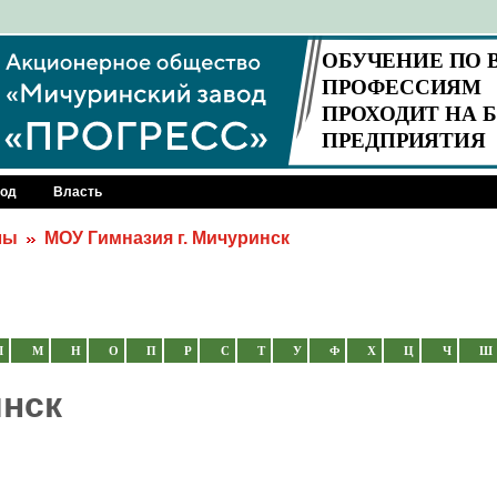
род
Власть
лы
МОУ Гимназия г. Мичуринск
Л
М
Н
О
П
Р
С
Т
У
Ф
Х
Ц
Ч
Ш
инск