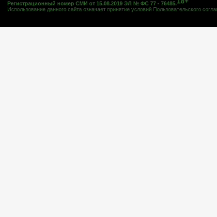
18+
Регистрационный номер СМИ от 15.08.2019 ЭЛ № ФС 77 - 76485.
Использование данного сайта означает принятие условий
Пользовательского согл