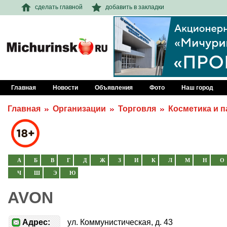
сделать главной
добавить в закладки
Главная
Новости
Объявления
Фото
Наш город
Главная
Организации
Торговля
Косметика и 
А
Б
В
Г
Д
Ж
З
И
К
Л
М
Н
О
Ч
Ш
Э
Ю
AVON
Адрес:
ул. Коммунистическая, д. 43