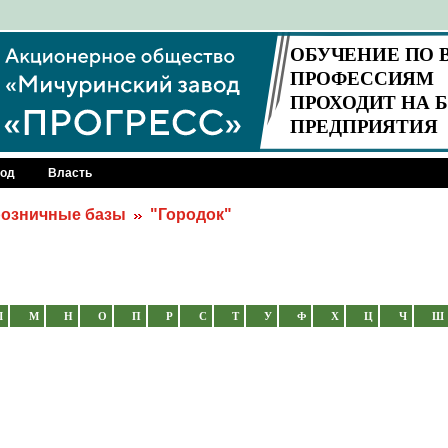
род
Власть
розничные базы
"Городок"
Л
М
Н
О
П
Р
С
Т
У
Ф
Х
Ц
Ч
Ш