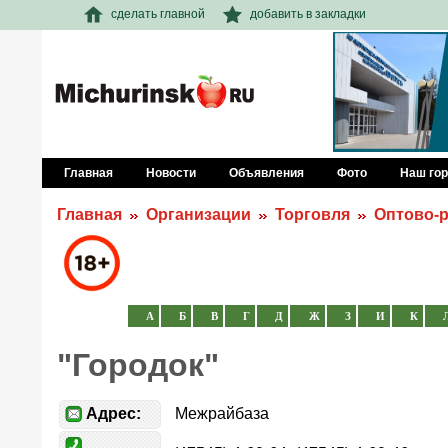
сделать главной
добавить в закладки
Главная
Новости
Объявления
Фото
Наш го
Главная
Организации
Торговля
Оптово-
А
Б
В
Г
Д
Ж
З
И
К
"Городок"
Адрес:
Межрайбаза