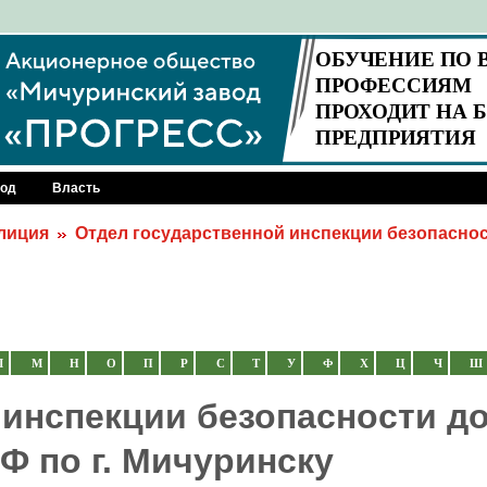
род
Власть
лиция
Отдел государственной инспекции безопасно
Л
М
Н
О
П
Р
С
Т
У
Ф
Х
Ц
Ч
Ш
 инспекции безопасности д
Ф по г. Мичуринску