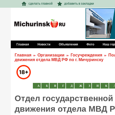
сделать главной
добавить в закладки
Главная
Новости
Объявления
Фото
Наш го
Главная
Организации
Госучреждения
По
движения отдела МВД РФ по г. Мичуринску
А
Б
В
Г
Д
Ж
З
И
К
Отдел государственной
движения отдела МВД Р