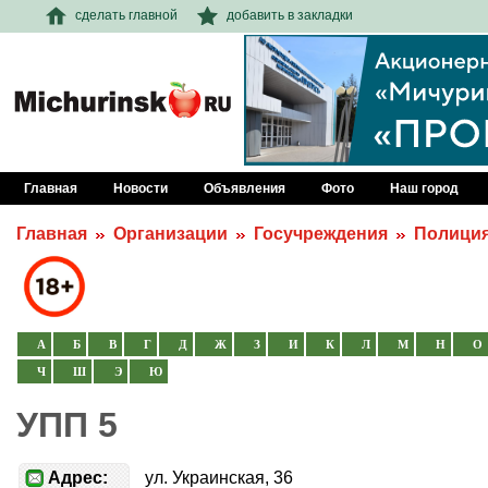
сделать главной
добавить в закладки
Главная
Новости
Объявления
Фото
Наш город
Главная
Организации
Госучреждения
Полици
А
Б
В
Г
Д
Ж
З
И
К
Л
М
Н
О
Ч
Ш
Э
Ю
УПП 5
Адрес:
ул. Украинская, 36