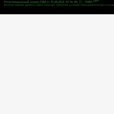
18+
Регистрационный номер СМИ от 15.08.2019 ЭЛ № ФС 77 - 76485.
Использование данного сайта означает принятие условий
Пользовательского согл