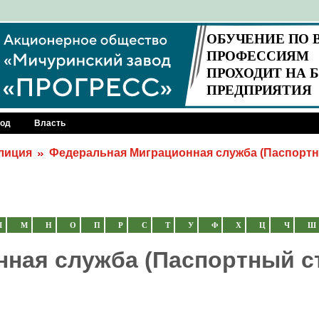
род
Власть
лиция
Федеральная Миграционная служба (Паспортн
Л
М
Н
О
П
Р
С
Т
У
Ф
Х
Ц
Ч
Ш
ная служба (Паспортный с