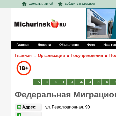
сделать главной
добавить в закладки
Главная
Новости
Объявления
Фото
Наш го
Главная
Организации
Госучреждения
По
А
Б
В
Г
Д
Ж
З
И
К
Федеральная Миграцион
Адрес:
ул. Революционная, 90