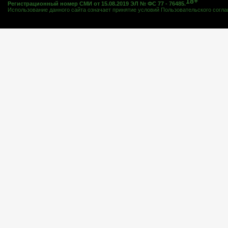
18+
Регистрационный номер СМИ от 15.08.2019 ЭЛ № ФС 77 - 76485.
Использование данного сайта означает принятие условий
Пользовательского согл