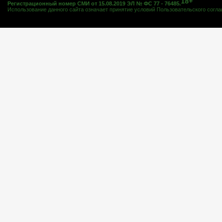
18+
Регистрационный номер СМИ от 15.08.2019 ЭЛ № ФС 77 - 76485.
Использование данного сайта означает принятие условий
Пользовательского согл