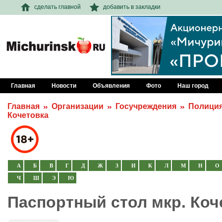
сделать главной
добавить в закладки
Главная
Новости
Объявления
Фото
Наш город
Главная
Организации
Госучреждения
Полици
Кочетовка
А
Б
В
Г
Д
Ж
З
И
К
Л
М
Н
О
Ч
Ш
Э
Ю
Паспортный стол мкр. Коч