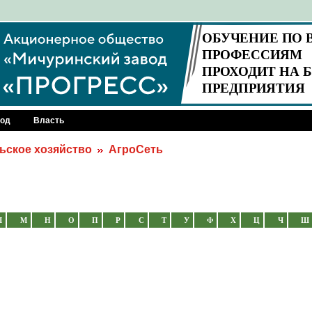
род
Власть
ьское хозяйство
АгроСеть
Л
М
Н
О
П
Р
С
Т
У
Ф
Х
Ц
Ч
Ш