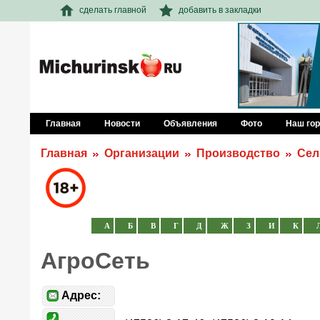
сделать главной
добавить в закладки
Главная
Новости
Объявления
Фото
Наш го
Главная
Организации
Производство
Сел
А
Б
В
Г
Д
Ж
З
И
К
АгроСеть
Адрес: