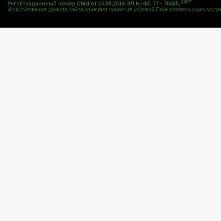
18+
Регистрационный номер СМИ от 15.08.2019 ЭЛ № ФС 77 - 76485.
Использование данного сайта означает принятие условий
Пользовательского согл