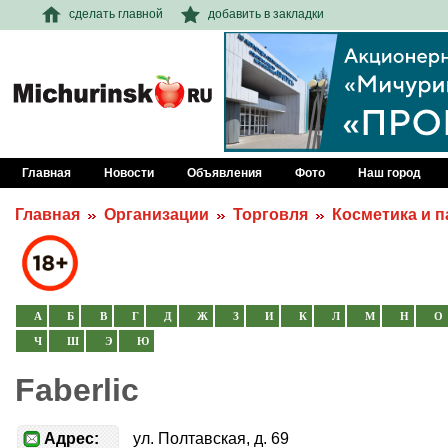
сделать главной
добавить в закладки
Главная
Новости
Объявления
Фото
Наш город
Главная
Организации
Торговля
Косметика и 
А
Б
В
Г
Д
Ж
З
И
К
Л
М
Н
О
Ч
Ш
Э
Ю
Faberlic
Адрес:
ул. Полтавская, д. 69